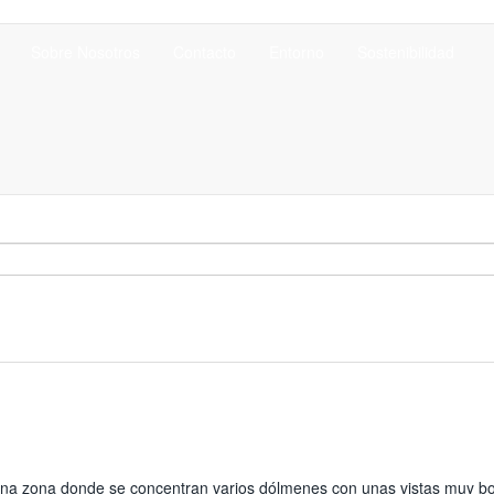
Sobre Nosotros
Contacto
Entorno
Sostenibilidad
una zona donde se concentran varios dólmenes con unas vistas muy bon