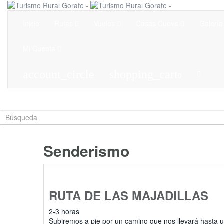
Inicio
Rutas
Vuelos
Casas Cueva
Galería
Mi Cuenta
account_circle
shopping_cart
0
Senderismo
RUTA DE LAS MAJADILLAS
2-3 horas
Subiremos a pie por un camino que nos llevará hasta 