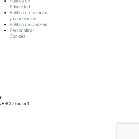
Política de
Privacidad
Política de reservas
Empresa asociada al Club
y cancelación
de eco-turismo de
Política de Cookies
España.
Personalizar
Cookies
Empresa colaboradora
con el Geoparque de
Granada.