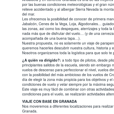
por las buenas condiciones meteorológicas y el gran núme
relieve accidentado y al albergar Sierra Nevada la monta
del mar.
Les ofrecemos la posibilidad de conocer de primera mano
Jabalcón, Cenes de la Vega, Loja, Algodonales… guiados
las zonas, así como los despegues, aterrizajes y toda la 
nada más que de disfrutar del vuelo… (y de una cerveza bi
acompañada de una buena tapa…).
Nuestra propuesta, no es solamente un viaje de parapente
queremos hacerles descubrir nuestra cultura, historia y 
Nosotros organizamos toda la logística para que solo te 
¿A quién va dirigido?:
a todo tipo de pilotos, desde pi
principiantes salidos de la escuela, siendo sin embargo mu
vuelos de descenso para perfeccionar el nivel, vuelos d
con la posibilidad del más ambicioso de los vuelos de 
día de elegir la zona más propicia para los objetivos y el
condiciones de vuelo y velar siempre por la máxima segu
Este viaje es muy fácil de combinar con otras actividades 
condiciones para el vuelo, se realizarán actividades alt
VIAJE CON BASE EN GRANADA
Nos moveremos a diferentes localizaciones para realizar
Granada.