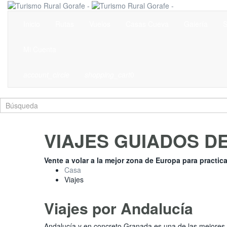
Inicio
Rutas
Vuelos
Casas Cueva
Galería
S
Mi Cuenta
account_circle
shopping_cart
0
VIAJES GUIADOS D
Vente a volar a la mejor zona de Europa para practic
Casa
Viajes
Viajes por Andalucía
Andalucía y en concreto Granada es una de las mejores 