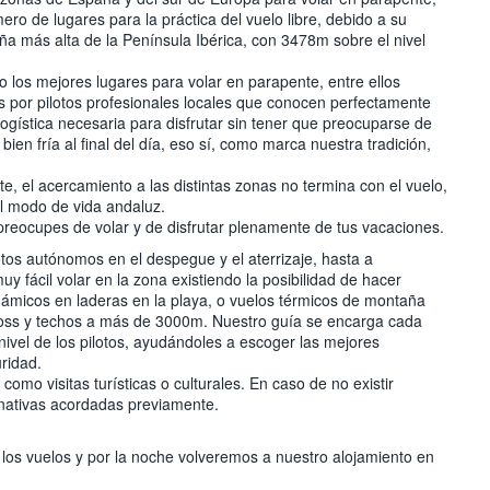
ro de lugares para la práctica del vuelo libre, debido a su
ña más alta de la Península Ibérica, con 3478m sobre el nivel
 los mejores lugares para volar en parapente, entre ellos
 por pilotos profesionales locales que conocen perfectamente
logística necesaria para disfrutar sin tener que preocuparse de
en fría al final del día, eso sí, como marca nuestra tradición,
, el acercamiento a las distintas zonas no termina con el vuelo,
el modo de vida andaluz.
preocupes de volar y de disfrutar plenamente de tus vacaciones.
lotos autónomos en el despegue y el aterrizaje, hasta a
y fácil volar en la zona existiendo la posibilidad de hacer
inámicos en laderas en la playa, o vuelos térmicos de montaña
Cross y techos a más de 3000m. Nuestro guía se encarga cada
 nivel de los pilotos, ayudándoles a escoger las mejores
ridad.
como visitas turísticas o culturales. En caso de no existir
ernativas acordadas previamente.
 los vuelos y por la noche volveremos a nuestro alojamiento en