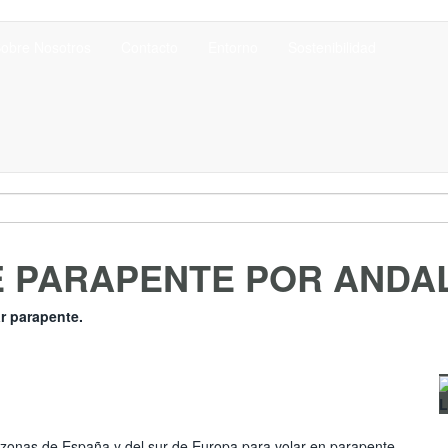
obre Nosotros
Contacto
Entorno
Sostenibilidad
E PARAPENTE POR ANDA
ar parapente.
L
zonas de España y del sur de Europa para volar en parapente,