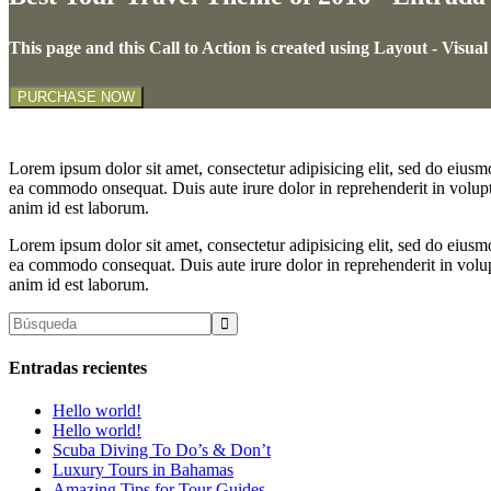
This page and this Call to Action is created using Layout - Vis
PURCHASE NOW
Lorem ipsum dolor sit amet, consectetur adipisicing elit, sed do eiusm
ea commodo onsequat. Duis aute irure dolor in reprehenderit in voluptat
anim id est laborum.
Lorem ipsum dolor sit amet, consectetur adipisicing elit, sed do eiusm
ea commodo consequat. Duis aute irure dolor in reprehenderit in volupta
anim id est laborum.
Entradas recientes
Hello world!
Hello world!
Scuba Diving To Do’s & Don’t
Luxury Tours in Bahamas
Amazing Tips for Tour Guides