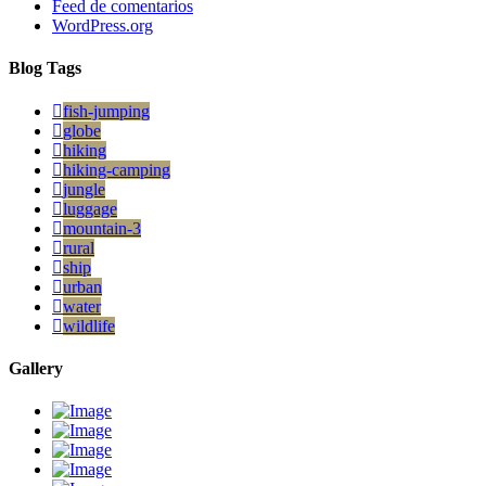
Feed de comentarios
WordPress.org
Blog Tags
fish-jumping
globe
hiking
hiking-camping
jungle
luggage
mountain-3
rural
ship
urban
water
wildlife
Gallery